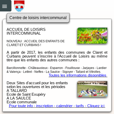
Centre de loisirs intercommunal
ACCUEIL DE LOISIRS
INTERCOMMUNAL
NOUVEAU : ACCUEIL DES ENFANTS DE
CLARET ET CURBANS !
A partir de 2017, les enfants des communes de Claret et
Curbans peuvent s'inscrire à l'Accueil de Loisirs au même
titre que les enfants des autres communes :
Barcillonnette - Châteauvieux - Esparron - Fouillouse - Jarjayes - Lardier
& Valença - Lettret - Neffes - La Saulce - Sigoyer - Tallard et Vitrolles.
Toutes les informations disponibles
Deux Sites d'accueil pour les enfants
selon les ouvertures et les périodes
A TALLARD
Ecole de Saint Exupéry
A LA SAULCE
Ecole communale
Pour toute info - inscription - calendrier - tarifs - Cliquez ici