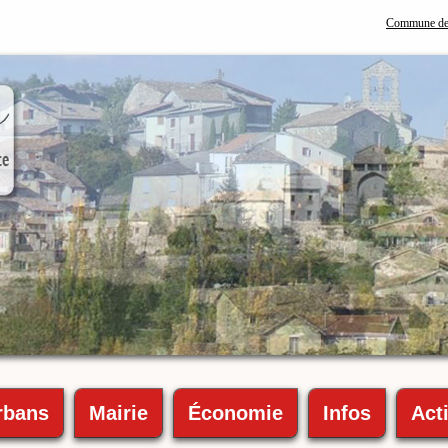
Commune de 
rbans
Mairie
Économie
Infos
Acti