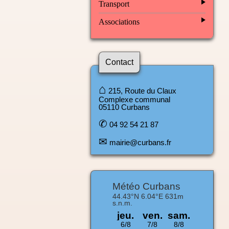
Transport
Associations
Contact
⌂
215, Route du Claux
Complexe communal
05110 Curbans
✆
04 92 54 21 87
✉
mairie@curbans.fr