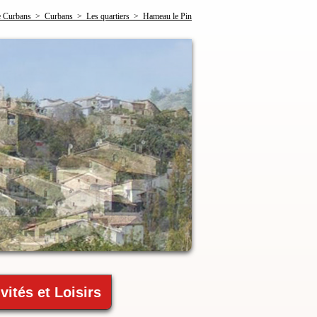
Curbans > Curbans > Les quartiers > Hameau le Pin
vités et Loisirs