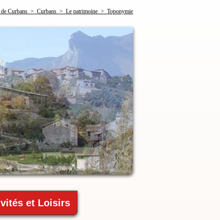
de Curbans > Curbans > Le patrimoine > Toponymie
vités et Loisirs