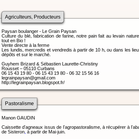
Agriculteurs, Producteurs
Paysan boulanger - Le Grain Paysan
Culture du blé, fabrication de farine
, notre pain fait au levain nature
tout en Bio !
Vente directe à la ferme
Les lundis, mercredis et vendredis à partir de 10 h, ou dans les lie
dépôts et sur le marché.
Guyhem Brizard & Sébastien Laurette-Christiny
Rousset – 05110 Curbans
06 15 43 19 80 - 06 15 43 19 80 - 06 32 15 56 16
legrainpaysan@gmail.com
http://legrainpaysan.blogspot.fr/
Pastoralisme
Manon GAUDIN
Caissette d'agneaux issus de l'agropastoralisme, à récupérer à l'
aba
de Sisteron
,
à partir de Mai-juin.