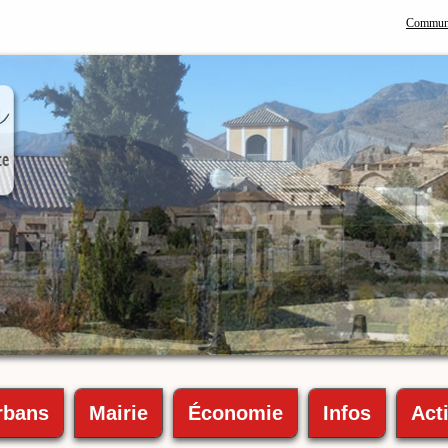
Commune
rbans
Mairie
Économie
Infos
Acti