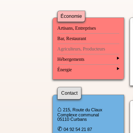
Économie
Artisans, Entreprises
Bar, Restaurant
Agriculteurs, Producteurs
Hébergements
Énergie
Contact
⌂
215, Route du Claux
Complexe communal
05110 Curbans
✆
04 92 54 21 87